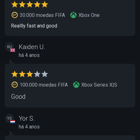
30.000 moedas FIFA
Xbox One
Reallly fast and good
Kaiden U.
KU
há 4 anos
100.000 moedas FIFA
Xbox Series X|S
Good
Yor S.
YS
há 4 anos