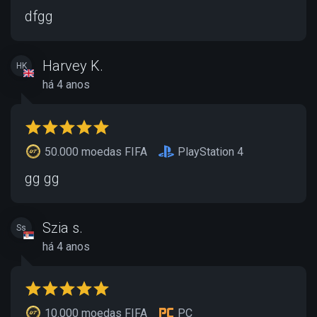
dfgg
Harvey K.
HK
há 4 anos
50.000 moedas FIFA
PlayStation 4
gg gg
Szia s.
Ss
há 4 anos
10.000 moedas FIFA
PC