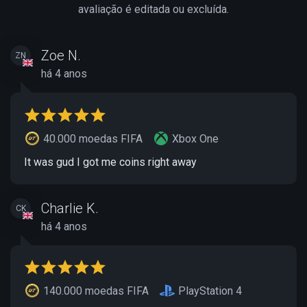
avaliação é editada ou excluída.
Zoe N.
ZN
há 4 anos
40.000 moedas FIFA
Xbox One
It was gud I got me coins right away
Charlie K.
CK
há 4 anos
140.000 moedas FIFA
PlayStation 4