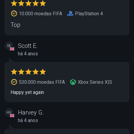
10.000 moedas FIFA
PlayStation 4
Top
Scott E.
SE
há 4 anos
530.000 moedas FIFA
Xbox Series X|S
Happy yet again
Harvey G.
HG
há 4 anos