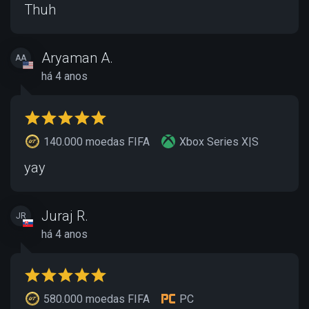
Thuh
Aryaman A.
AA
há 4 anos
140.000 moedas FIFA
Xbox Series X|S
yay
Juraj R.
JR
há 4 anos
580.000 moedas FIFA
PC