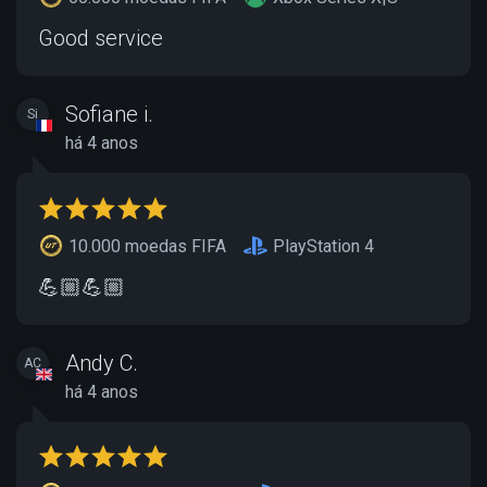
Good service
Sofiane i.
Si
há 4 anos
10.000 moedas FIFA
PlayStation 4
💪🏼💪🏼
Andy C.
AC
há 4 anos