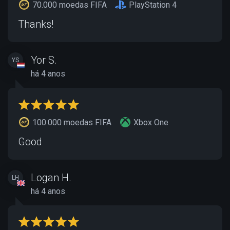
70.000 moedas FIFA
PlayStation 4
Thanks!
Yor S.
YS
há 4 anos
100.000 moedas FIFA
Xbox One
Good
Logan H.
LH
há 4 anos