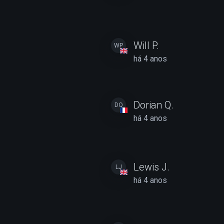
Will P.
WP
há 4 anos
Dorian Q.
DQ
há 4 anos
Lewis J.
LJ
há 4 anos