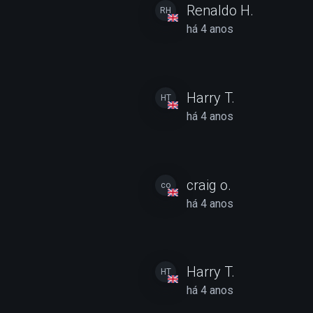
Renaldo H.
RH
há 4 anos
Harry T.
HT
há 4 anos
craig o.
co
há 4 anos
Harry T.
HT
há 4 anos