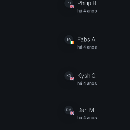
Philip B.
PB
há 4 anos
Fabs A.
FA
há 4 anos
Kysh O.
KO
há 4 anos
Dan M.
DM
há 4 anos