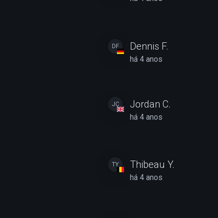
Dennis F.
DF
há 4 anos
Jordan C.
JC
há 4 anos
Thibeau Y.
TY
há 4 anos