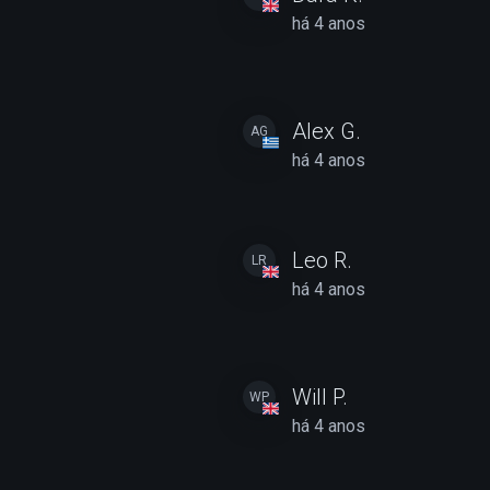
há 4 anos
Alex G.
AG
há 4 anos
Leo R.
LR
há 4 anos
Will P.
WP
há 4 anos