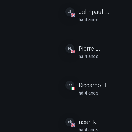
Johnpaul L.
JL
há 4 anos
Pierre L.
PL
há 4 anos
Riccardo B.
RB
há 4 anos
noah k.
nk
há 4 anos