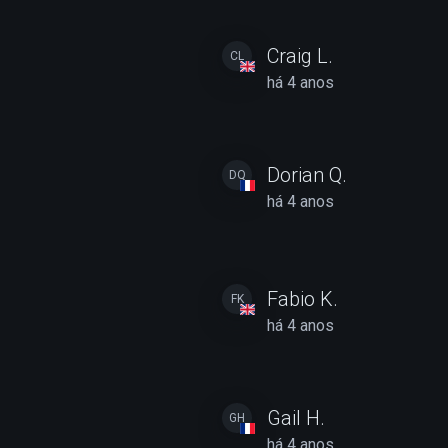
Craig L.
CL
há 4 anos
Dorian Q.
DQ
há 4 anos
Fabio K.
FK
há 4 anos
Gail H.
GH
há 4 anos