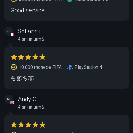
Good service
Sofiane i.
Si
4 ani în urmă
10.000 monede FIFA
PlayStation 4
💪🏼💪🏼
Andy C.
AC
4 ani în urmă