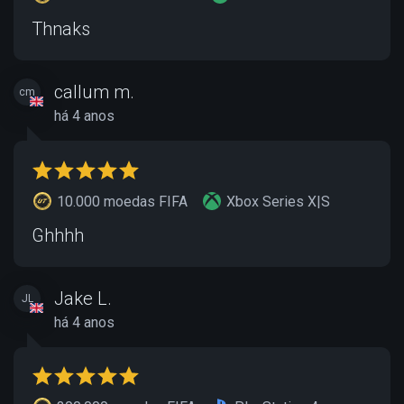
Thnaks
callum m.
cm
há 4 anos
10.000 moedas FIFA
Xbox Series X|S
Ghhhh
Jake L.
JL
há 4 anos