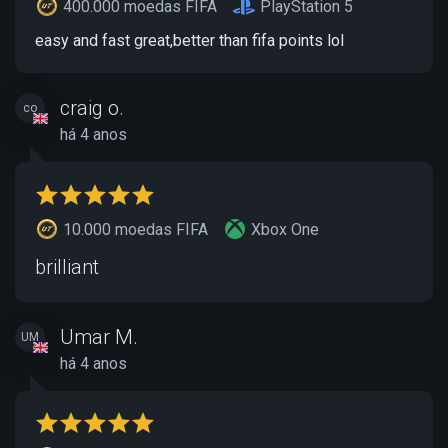
400.000 moedas FIFA
PlayStation 5
easy and fast great,better than fifa points lol
craig o.
co
há 4 anos
10.000 moedas FIFA
Xbox One
brilliant
Umar M.
UM
há 4 anos