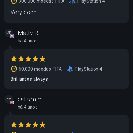
300.000 moedas FIFA
PlayStation 4
Very good
Matty R.
MR
há 4 anos
60.000 moedas FIFA
PlayStation 4
Brilliant as always.
callum m.
cm
há 4 anos