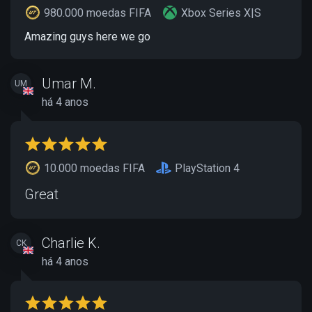
980.000 moedas FIFA
Xbox Series X|S
Amazing guys here we go
Umar M.
UM
há 4 anos
10.000 moedas FIFA
PlayStation 4
Great
Charlie K.
CK
há 4 anos