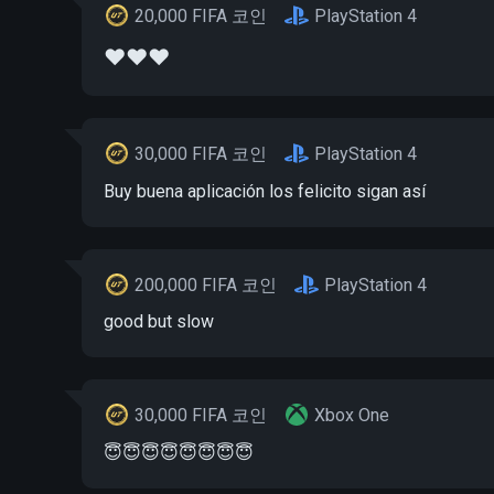
20,000 FIFA 코인
PlayStation 4
❤️❤️❤️
30,000 FIFA 코인
PlayStation 4
Buy buena aplicación los felicito sigan así
200,000 FIFA 코인
PlayStation 4
good but slow
30,000 FIFA 코인
Xbox One
😇😇😇😇😇😇😇😇