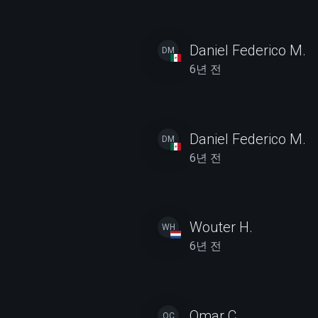
Daniel Federico M.
DM
6년 전
Daniel Federico M.
DM
6년 전
Wouter H.
WH
6년 전
Omar C.
OC