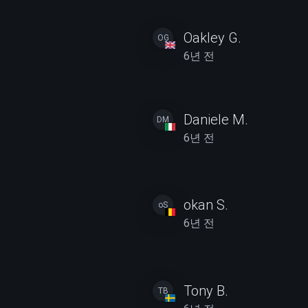
Oakley G.
OG
6년 전
Daniele M.
DM
6년 전
okan S.
oS
6년 전
Tony B.
TB