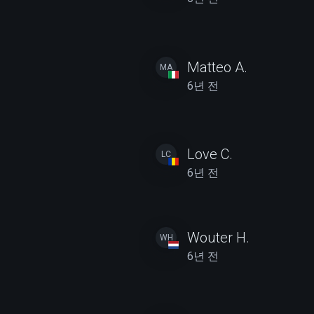
Matteo A.
MA
6년 전
Love C.
LC
6년 전
Wouter H.
WH
6년 전