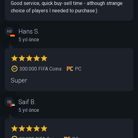
Good service, quick buy-sell time - although strange
choice of players I needed to purchase:)
Hans S.
HS
5 yıl önce
300.000 FIFA Coins
PC
Super
Saif B.
SB
5 yıl önce