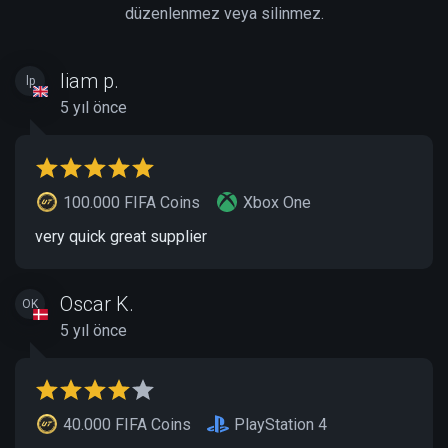
düzenlenmez veya silinmez.
liam p.
lp
5 yıl önce
100.000 FIFA Coins
Xbox One
very quick great supplier
Oscar K.
OK
5 yıl önce
40.000 FIFA Coins
PlayStation 4