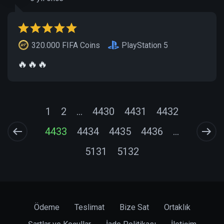
320.000 FIFA Coins
PlayStation 5
🔥🔥🔥
1
2
...
4430
4431
4432
4433
4434
4435
4436
...
5131
5132
Ödeme
Teslimat
Bize Sat
Ortaklık