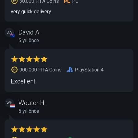
30.000 FIFA Coins
PC
very quick delivery
David A.
DA
5 yıl önce
900.000 FIFA Coins
PlayStation 4
Excellent
Wouter H.
WH
5 yıl önce