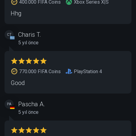
400.000 FIFA Coins
Xbox Series X|S
Hhg
Charis T.
CT
5 yıl önce
770.000 FIFA Coins
PlayStation 4
Good
Pascha A.
PA
5 yıl önce