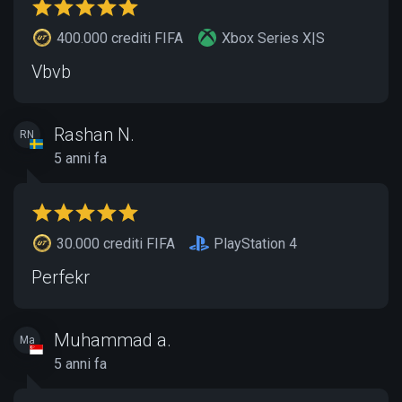
400.000 crediti FIFA
Xbox Series X|S
Vbvb
Rashan N.
RN
5 anni fa
30.000 crediti FIFA
PlayStation 4
Perfekr
Muhammad a.
Ma
5 anni fa