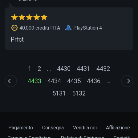
40.000 crediti FIFA
PlayStation 4
Prfct
1
2
...
4430
4431
4432
4433
4434
4435
4436
...
5131
5132
Pagamento
Consegna
Vendi a noi
Affiliazione