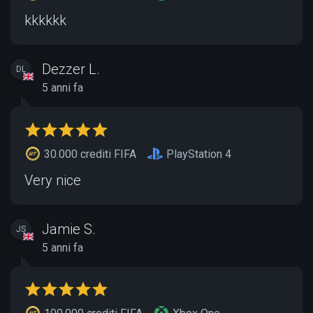
kkkkkk
Dezzer L.
DL
5 anni fa
30.000 crediti FIFA
PlayStation 4
Very nice
Jamie S.
JS
5 anni fa