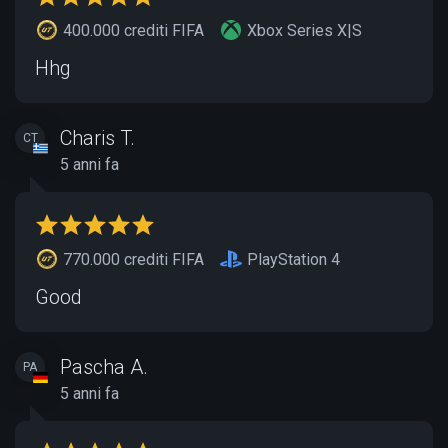
400.000 crediti FIFA
Xbox Series X|S
Hhg
Charis T.
CT
5 anni fa
770.000 crediti FIFA
PlayStation 4
Good
Pascha A.
PA
5 anni fa