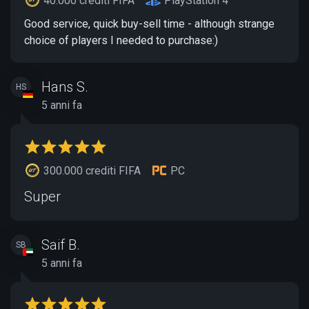
40.000 crediti FIFA
PlayStation 4
Good service, quick buy-sell time - although strange
choice of players I needed to purchase:)
Hans S.
HS
5 anni fa
300.000 crediti FIFA
PC
Super
Saif B.
SB
5 anni fa