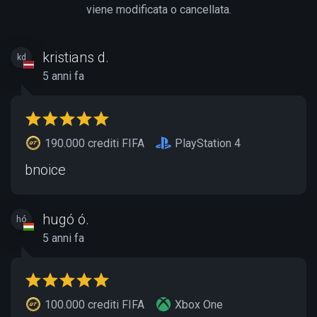
viene modificata o cancellata.
kristians d.
kd
5 anni fa
190.000 crediti FIFA
PlayStation 4
bnoice
hugó ó.
hó
5 anni fa
100.000 crediti FIFA
Xbox One