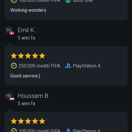
100.000 crediti FIFA
Xbox One
Working wonders
Emil K.
EK
5 anni fa
250.000 crediti FIFA
PlayStation 4
Good service:)
Houssam B.
HB
5 anni fa
200.000 crediti FIFA
PlayStation 4