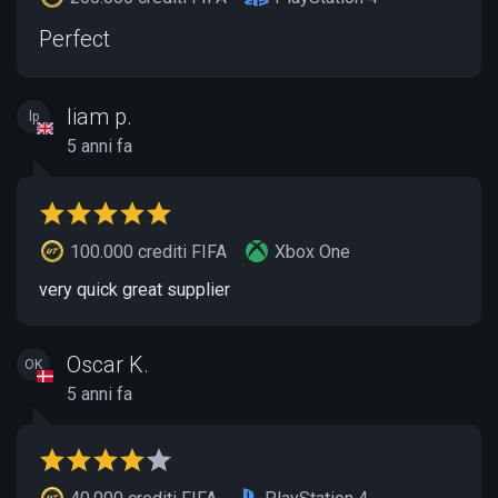
Perfect
liam p.
lp
5 anni fa
100.000 crediti FIFA
Xbox One
very quick great supplier
Oscar K.
OK
5 anni fa