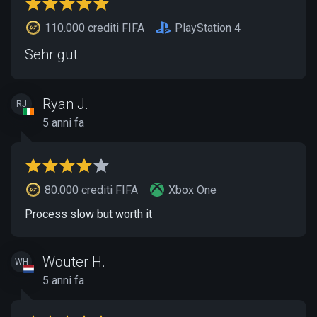
110.000 crediti FIFA
PlayStation 4
Sehr gut
Ryan J.
RJ
5 anni fa
80.000 crediti FIFA
Xbox One
Process slow but worth it
Wouter H.
WH
5 anni fa