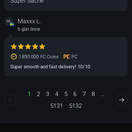
Super Sache
Maxxx L.
ML
6 gün önce
1.830.000 FC Coins
PC
Super smooth and fast delivery! 10/10
1
2
3
4
5
6
7
8
...
5131
5132