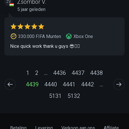
Zsombor V.
ZV
5 jaar geleden
330.000 FIFA Munten
Xbox One
Nice quick work thank u guys 😎👌🏻
1
2
...
4436
4437
4438
4439
4440
4441
4442
...
5131
5132
Betaling
Levering
Verkoop aan ons
Affiliate