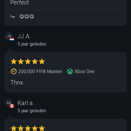
Perfect
😋😋😋
JJ A.
JA
5 jaar geleden
200.000 FIFA Munten
Xbox One
Thnx
Karl a.
Ka
5 jaar geleden