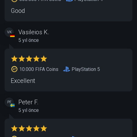
Good
Vasileios K.
VK
5 yıl önce
10.000 FIFA Coins
PlayStation 5
Excellent
Peter F.
PF
5 yıl önce