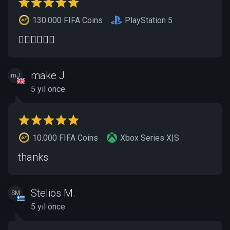
130.000 FIFA Coins
PlayStation 5
👍🏻👍🏻👍🏻
make J.
mJ
5 yıl önce
10.000 FIFA Coins
Xbox Series X|S
thanks
Stelios M.
SM
5 yıl önce