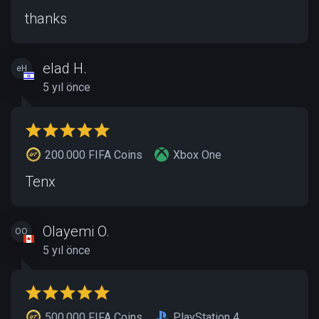
thanks
elad H.
eH
5 yıl önce
200.000 FIFA Coins
Xbox One
Tenx
Olayemi O.
OO
5 yıl önce
500.000 FIFA Coins
PlayStation 4