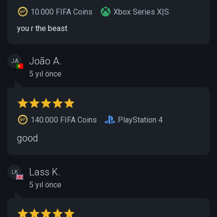
10.000 FIFA Coins
Xbox Series X|S
you r the beast
João A.
JA
5 yıl önce
140.000 FIFA Coins
PlayStation 4
good
Lass K.
LK
5 yıl önce