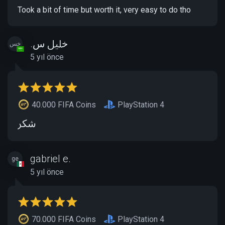
Took a bit of time but worth it, very easy to do tho
خليل س.
خس
5 yıl önce
40.000 FIFA Coins
PlayStation 4
شكر
gabriel e.
ge
5 yıl önce
70.000 FIFA Coins
PlayStation 4