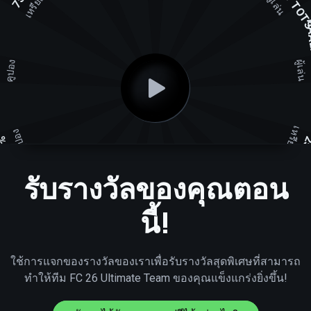
เหรียญ
ผู้เล่น
HAAL
คูปอง
ผู้เล่น
%
เหรียญ
คูปอง
10%
25
รับรางวัลของคุณตอน
เหรียญ
เหรียญ
10K
50K
นี้!
คูปอง
คูปอง
5%
3%
ใช้การแจกของรางวัลของเราเพื่อรับรางวัลสุดพิเศษที่สามารถ
ทำให้ทีม FC 26 Ultimate Team ของคุณแข็งแกร่งยิ่งขึ้น!