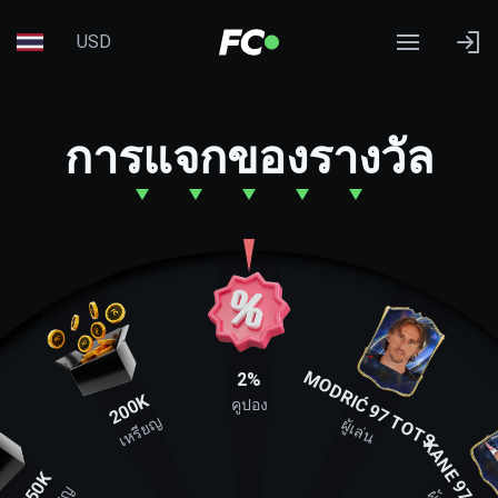
USD
การแจกของรางวัล
MODRIĆ 97 TOTS
2%
200K
คูปอง
เหรียญ
ผู้เล่น
KANE 97 TO
750K