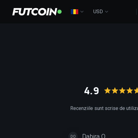
USD
4.9
Recenziile sunt scrise de utiliz
Dabira O.
DO