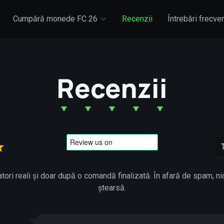
Cumpără monede FC 26
Recenzii
Întrebări frecve
Recenzii
atori reali și doar după o comandă finalizată. În afară de spam, n
ștearsă.