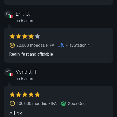
Erik G.
EG
há 6 anos
20.000 moedas FIFA
PlayStation 4
Really fast and affidable
Venditti T.
VT
há 6 anos
100.000 moedas FIFA
Xbox One
All ok