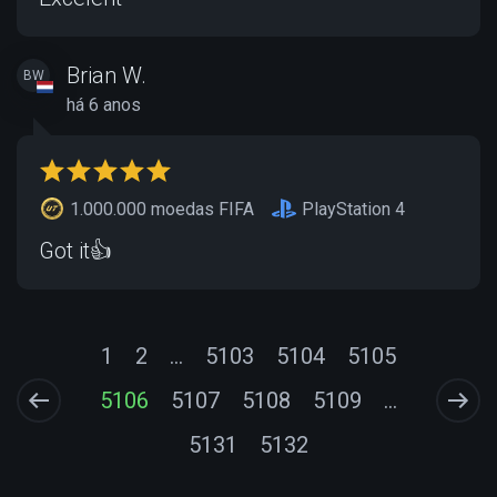
Brian W.
BW
há 6 anos
1.000.000 moedas FIFA
PlayStation 4
Got it👍
1
2
...
5103
5104
5105
5106
5107
5108
5109
...
5131
5132