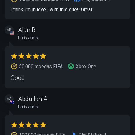
I think I’m in love... with this site!! Great
Alan B.
AB
há 6 anos
50.000 moedas FIFA
Xbox One
Good
Abdullah A.
AA
há 6 anos