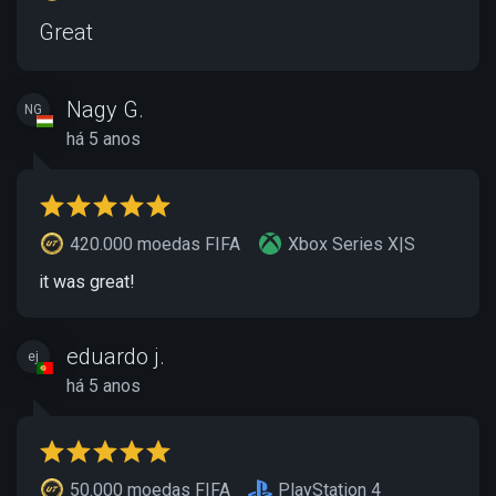
Great
Nagy G.
NG
há 5 anos
420.000 moedas FIFA
Xbox Series X|S
it was great!
eduardo j.
ej
há 5 anos
50.000 moedas FIFA
PlayStation 4