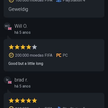
100.000 moedas FIFA
PlayStation 4
Geweldig
Will O.
WO
há 5 anos
200.000 moedas FIFA
PC
Good but a little long
brad r.
br
há 5 anos