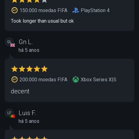
150.000 moedas FIFA
PlayStation 4
Took longer than usual but ok
Gn L.
GL
há 5 anos
200.000 moedas FIFA
Xbox Series X|S
decent
Luis F.
LF
há 5 anos