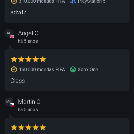
310.000 moedas FIFA
PlayStation 5
advdz
Angel C.
AC
há 5 anos
160.000 moedas FIFA
Xbox One
Class
Martin Č.
MČ
há 5 anos