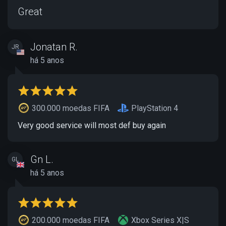
Great
Jonatan R.
JR
há 5 anos
300.000 moedas FIFA
PlayStation 4
Very good service will most def buy again
Gn L.
GL
há 5 anos
200.000 moedas FIFA
Xbox Series X|S