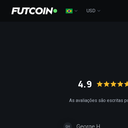
USD
4.9
As avaliações são escritas p
George H.
GH