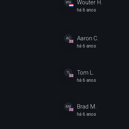
Wouter H.
WH
há 6 anos
Aaron C.
AC
há 6 anos
Tom L.
TL
há 6 anos
Brad M.
BM
há 6 anos