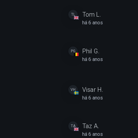
Tom L.
TL
há 6 anos
Phil G.
PG
há 6 anos
Visar H.
VH
há 6 anos
Taz A.
TA
há 6 anos