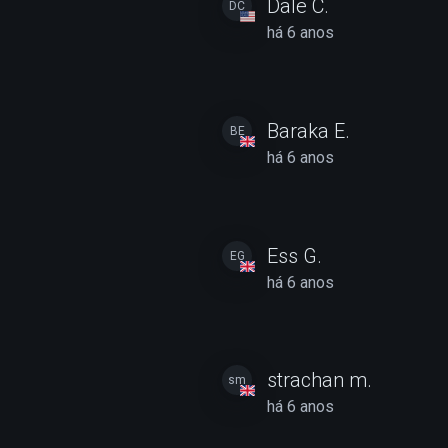
Dale C.
DC
há 6 anos
Baraka E.
BE
há 6 anos
Ess G.
EG
há 6 anos
strachan m.
sm
há 6 anos