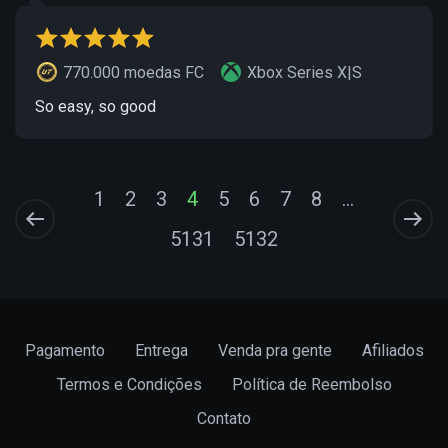
770.000 moedas FC
Xbox Series X|S
So easy, so good
1
2
3
4
5
6
7
8
...
5131
5132
Pagamento
Entrega
Venda pra gente
Afiliados
Termos e Condições
Política de Reembolso
Contato