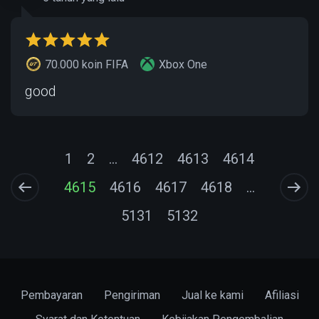
70.000 koin FIFA
Xbox One
good
1
2
...
4612
4613
4614
4615
4616
4617
4618
...
5131
5132
Pembayaran
Pengiriman
Jual ke kami
Afiliasi