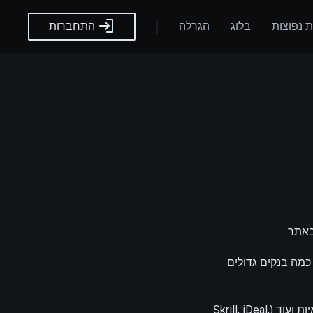
 נפוצות
בלוג
הגרלה
התחברות
מו כן, לשותפים שלנו יש כמה בנקים גדולים
יש יותר מ-50 שיטות תשלום שונות. זה כולל ארנקים אלקטרוניים שונים, העברות בנקאיות פנימיות ועוד (Skrill, iDeal,