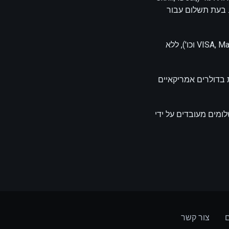
טבע קריפטו (Bitcoin, Ethereum וכו') לתשלום. בעת תשלום עבור
המערכת שלנו עובדת עם כל התשלומים שנעשים באמצעות כרטיסי בנק (VISA, MasterCard, Maestro וכו'), ללא
 בדולרים אמריקאיים
ומים מעובדים על ידי
ם
צור קשר