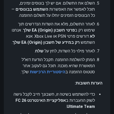
השלם את התשלום. אם יש לך בונוסים זמינים,
תוכל לאפשר את האפשרות
השתמש בבונוסים
—
כל הבונוסים הזמינים יוחלו על תשלום ההזמנה.
לאחר התשלום, מלא את השדות הנדרשים תוך
שימוש רק ב
פרטי חשבון EA (Origin) שלך
. אנחנו
לא
דורשים פרטי PSN או Xbox Live. אנא
השתמש
רק במידע של חשבון EA (Origin) שלך
.
לאחר מילוי כל השדות, לחץ על
שלח
.
המתן להשלמת ההזמנה. תקבל הודעת דוא"ל
המאשרת שהיא מוכנה. תוכל גם לעקוב אחר
סטטוס ההזמנה ב
היסטוריית הרכישות
שלך.
הערות חשובות:
כדי להשתמש בשיטה זו, חשבונך חייב לקבל גישה
לשוק ההעברות ב
אפליקציית האינטרנט FC 26
.
Ultimate Team