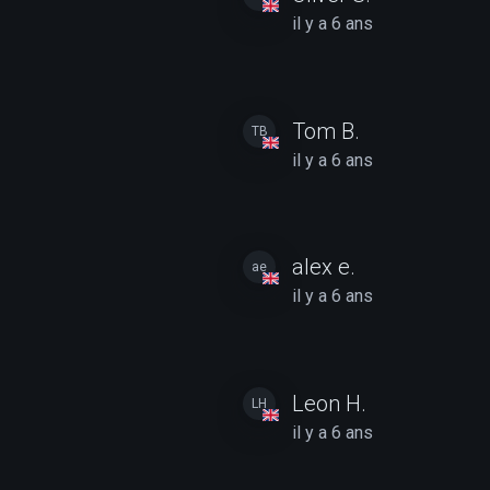
il y a 6 ans
Tom B.
TB
il y a 6 ans
alex e.
ae
il y a 6 ans
Leon H.
LH
il y a 6 ans