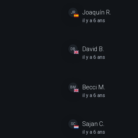
Joaquín R.
JR
il y a 6 ans
David B.
DB
il y a 6 ans
Becci M.
BM
il y a 6 ans
Sajan C.
SC
il y a 6 ans