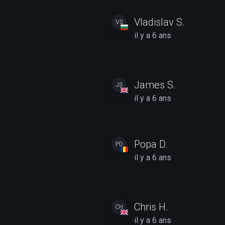
Vladislav S.
VS
il y a 6 ans
James S.
JS
il y a 6 ans
Popa D.
PD
il y a 6 ans
Chris H.
CH
il y a 6 ans