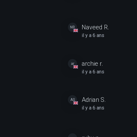
Naveed R.
NR
il y a 6 ans
archie r.
ar
il y a 6 ans
Adrian S.
AS
il y a 6 ans