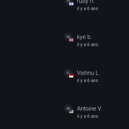
ruby n.
rn
il y a 6 ans
kye b.
kb
il y a 6 ans
Vishnu L.
VL
il y a 6 ans
Antoine V.
AV
il y a 6 ans