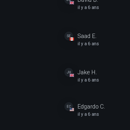
il y a 6 ans
Saad E.
SE
il y a 6 ans
Jake H.
JH
il y a 6 ans
Edgardo C.
EC
il y a 6 ans