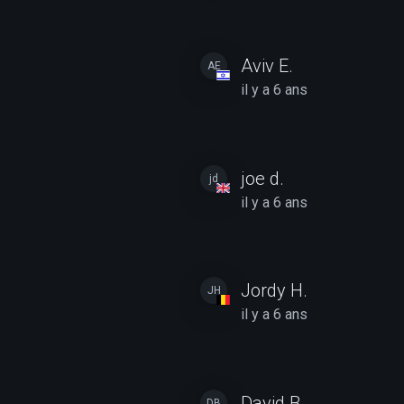
Aviv E.
AE
il y a 6 ans
joe d.
jd
il y a 6 ans
Jordy H.
JH
il y a 6 ans
David B.
DB