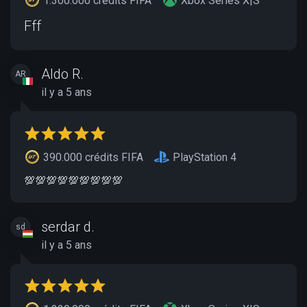
1.300.000 crédits FIFA
Xbox Series X|S
Fff
Aldo R.
AR
il y a 5 ans
390.000 crédits FIFA
PlayStation 4
💯💯💯💯💯💯💯💯💯
serdar d.
sd
il y a 5 ans