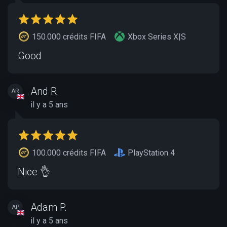
150.000 crédits FIFA
Xbox Series X|S
Good
And R.
AR
il y a 5 ans
100.000 crédits FIFA
PlayStation 4
Nice 👌
Adam P.
AP
il y a 5 ans