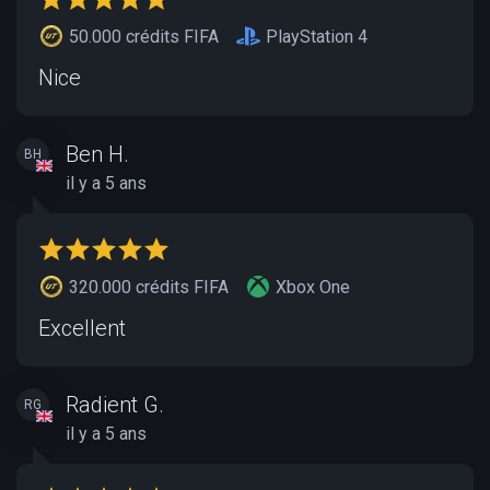
50.000 crédits FIFA
PlayStation 4
Νice
Ben H.
BH
il y a 5 ans
320.000 crédits FIFA
Xbox One
Excellent
Radient G.
RG
il y a 5 ans