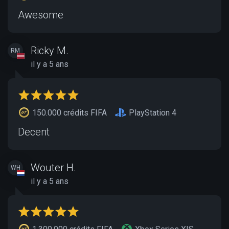
Awesome
Ricky M.
RM
il y a 5 ans
150.000 crédits FIFA
PlayStation 4
Decent
Wouter H.
WH
il y a 5 ans