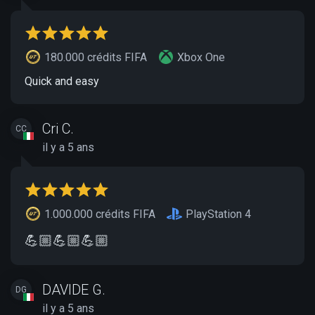
180.000 crédits FIFA
Xbox One
Quick and easy
Cri C.
CC
il y a 5 ans
1.000.000 crédits FIFA
PlayStation 4
💪🏼💪🏼💪🏼
DAVIDE G.
DG
il y a 5 ans