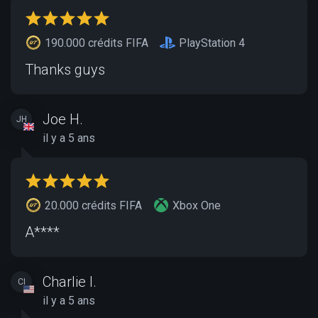
190.000 crédits FIFA
PlayStation 4
Thanks guys
Joe H.
JH
il y a 5 ans
20.000 crédits FIFA
Xbox One
A****
Charlie I.
CI
il y a 5 ans