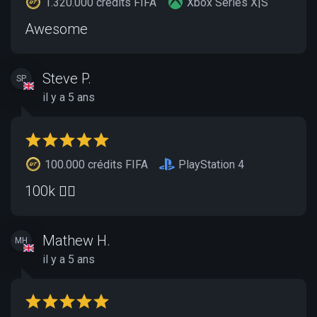
1.320.000 crédits FIFA
Xbox Series X|S
Awesome
Steve P.
SP
il y a 5 ans
100.000 crédits FIFA
PlayStation 4
100k 👌🏻
Mathew H.
MH
il y a 5 ans