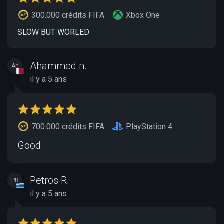
300.000 crédits FIFA
Xbox One
SLOW BUT WORLED
Ahammed n.
An
il y a 5 ans
700.000 crédits FIFA
PlayStation 4
Good
Petros R.
PR
il y a 5 ans