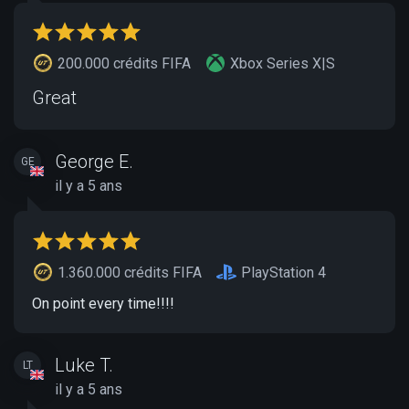
200.000 crédits FIFA
Xbox Series X|S
Great
George E.
GE
il y a 5 ans
1.360.000 crédits FIFA
PlayStation 4
On point every time!!!!
Luke T.
LT
il y a 5 ans