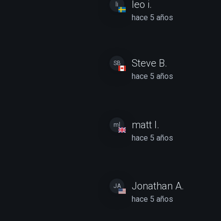
leo i.
li
hace 5 años
Steve B.
SB
hace 5 años
matt l.
ml
hace 5 años
Jonathan A.
JA
hace 5 años