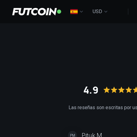
USD
4.9
Las reseñas son escritas por u
Pituk M.
PM