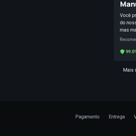
Man
Você pr
do noss
mas ma
Recomen
99.0%
Mais 
Pagamento
Entrega