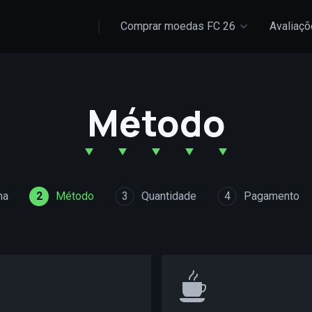
Comprar moedas FC 26
Avaliaç
Método
ma
2
Método
3
Quantidade
4
Pagamento