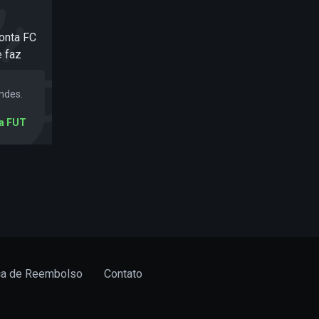
onta FC
e faz
ndes.
ta FUT
ica de Reembolso
Contato