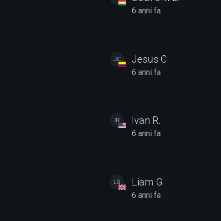
6 anni fa
Jesus C.
JC
6 anni fa
Ivan R.
IR
6 anni fa
Liam G.
LG
6 anni fa