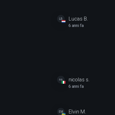
Lucas B.
LB
6 anni fa
nicolas s.
ns
6 anni fa
Elvin M.
EM