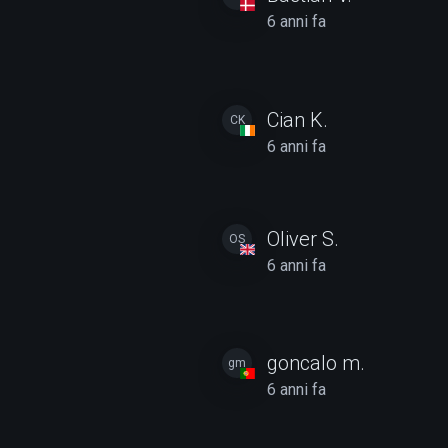
6 anni fa
Cian K.
CK
6 anni fa
Oliver S.
OS
6 anni fa
goncalo m.
gm
6 anni fa