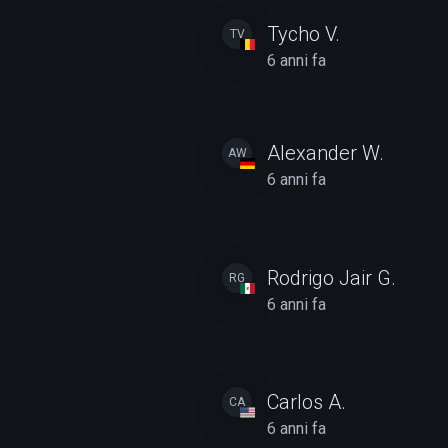
Tycho V.
TV
6 anni fa
Alexander W.
AW
6 anni fa
Rodrigo Jair G.
RG
6 anni fa
Carlos A.
CA
6 anni fa