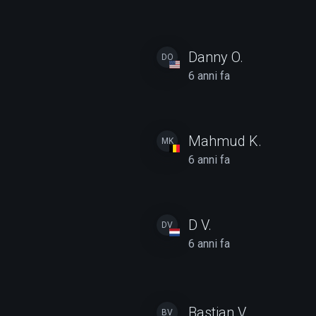
Danny O.
DO
6 anni fa
Mahmud K.
MK
6 anni fa
D V.
DV
6 anni fa
Bastian V.
BV