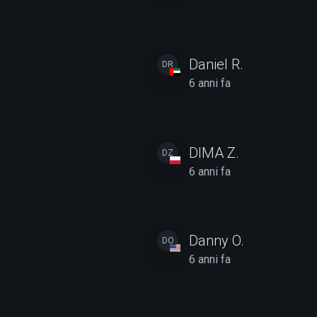
Daniel R.
DR
6 anni fa
DIMA Z.
DZ
6 anni fa
Danny O.
DO
6 anni fa