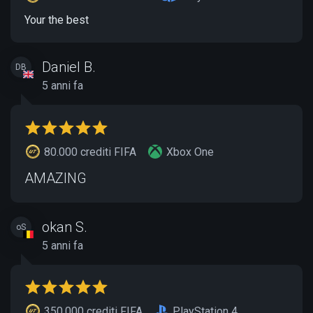
Your the best
Daniel B.
DB
5 anni fa
80.000 crediti FIFA
Xbox One
AMAZING
okan S.
oS
5 anni fa
350.000 crediti FIFA
PlayStation 4