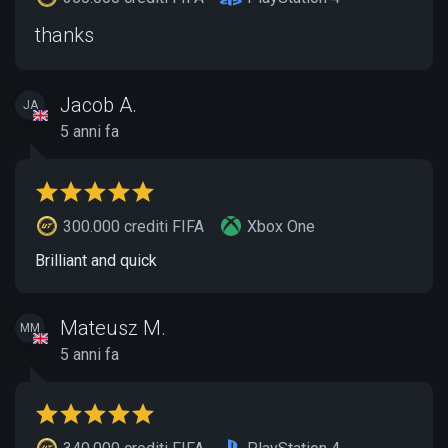
thanks
Jacob A.
JA
5 anni fa
300.000 crediti FIFA
Xbox One
Brilliant and quick
Mateusz M.
MM
5 anni fa