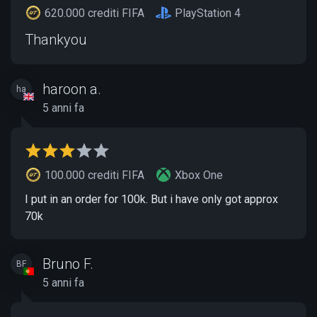
620.000 crediti FIFA
PlayStation 4
Thankyou
haroon a.
ha
5 anni fa
100.000 crediti FIFA
Xbox One
I put in an order for 100k. But i have only got approx
70k
Bruno F.
BF
5 anni fa