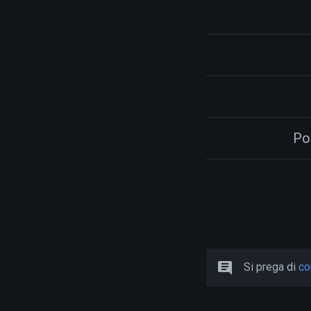
Po
Si prega di
co