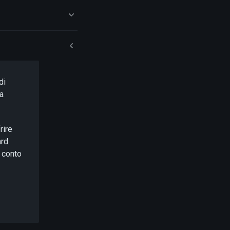
di
na
rire
ard
 conto