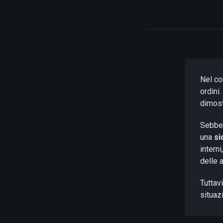
Nel co
ordini
dimos
Sebbe
una
si
intern
delle 
Tuttavi
situaz