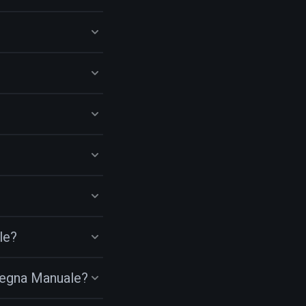
?
le?
segna Manuale?