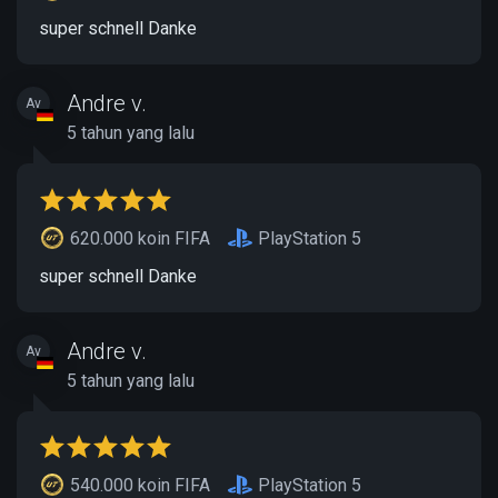
super schnell Danke
Andre v.
Av
5 tahun yang lalu
620.000 koin FIFA
PlayStation 5
super schnell Danke
Andre v.
Av
5 tahun yang lalu
540.000 koin FIFA
PlayStation 5