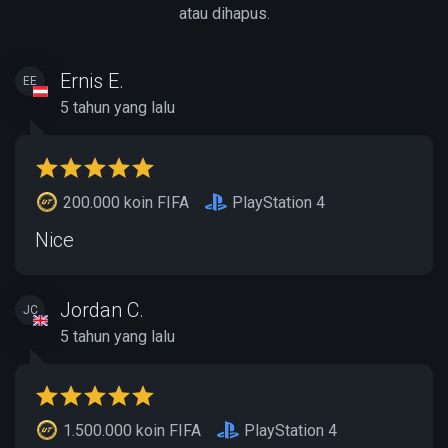
atau dihapus.
Ernis E.
EE
5 tahun yang lalu
200.000 koin FIFA
PlayStation 4
Nice
Jordan C.
JC
5 tahun yang lalu
1.500.000 koin FIFA
PlayStation 4