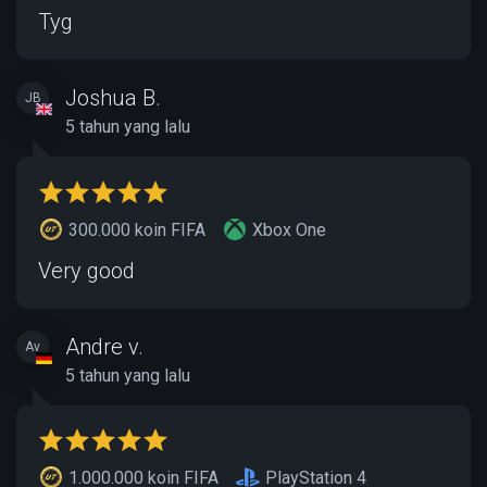
Tyg
Joshua B.
JB
5 tahun yang lalu
300.000 koin FIFA
Xbox One
Very good
Andre v.
Av
5 tahun yang lalu
1.000.000 koin FIFA
PlayStation 4