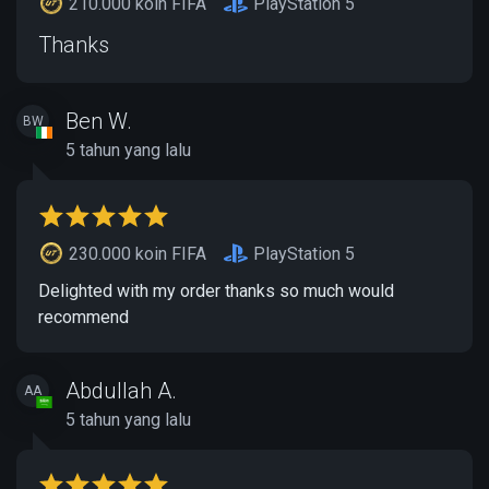
210.000 koin FIFA
PlayStation 5
Thanks
Ben W.
BW
5 tahun yang lalu
230.000 koin FIFA
PlayStation 5
Delighted with my order thanks so much would
recommend
Abdullah A.
AA
5 tahun yang lalu