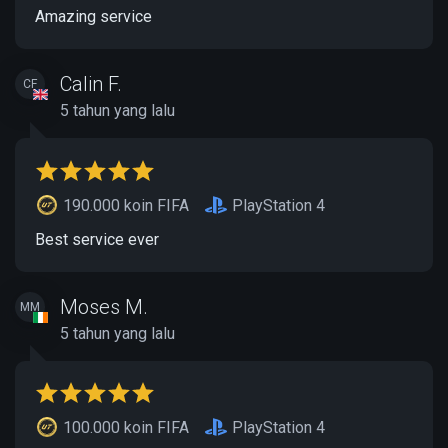
Amazing service
Calin F.
CF
5 tahun yang lalu
190.000 koin FIFA
PlayStation 4
Best service ever
Moses M.
MM
5 tahun yang lalu
100.000 koin FIFA
PlayStation 4