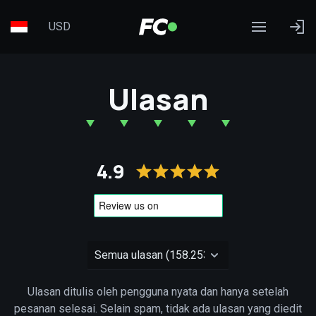
USD
Ulasan
4.9
Ulasan ditulis oleh pengguna nyata dan hanya setelah
pesanan selesai. Selain spam, tidak ada ulasan yang diedit