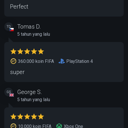
Perfect
Tomas D.
TD
5 tahun yang lalu
360.000 koin FIFA
PlayStation 4
super
George S.
GS
5 tahun yang lalu
10.000 koin FIFA
Xbox One