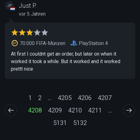
Just P.
JP
vor 5 Jahren
70.000 FIFA-Münzen
PlayStation 4
At first I couldnt get an order, but later on when it
worked it took a while. But it worked and it worked
prettt nice
1
2
...
4205
4206
4207
4208
4209
4210
4211
...
5131
5132