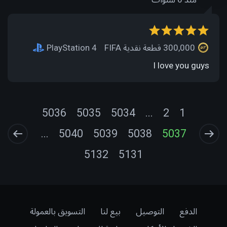
300,000 قطعة نقدية FIFA
PlayStation 4
I love you guys
5036
5035
5034
...
2
1
...
5040
5039
5038
5037
5132
5131
الدفع
التوصيل
بيع لنا
التسويق بالعمولة