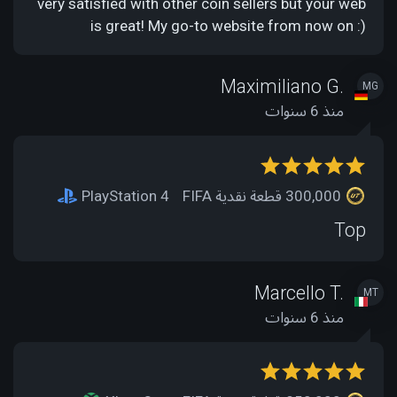
very satisfied with other coin sellers but your web
is great! My go-to website from now on :)
Maximiliano G.
MG
منذ 6 سنوات
300,000 قطعة نقدية FIFA
PlayStation 4
Top
Marcello T.
MT
منذ 6 سنوات