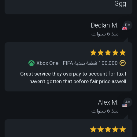
Ggg
Declan M.
DM
منذ 6 سنوات
100,000 قطعة نقدية FIFA
Xbox One
Great service they overpay to account for tax I
haven’t gotten that before fair price aswell
Alex M.
AM
منذ 6 سنوات