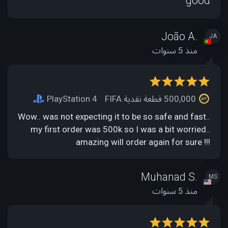
good
João A.
JA
منذ 5 سنوات
500,000 قطعة نقدية FIFA
PlayStation 4
Wow.. was not expecting it to be so safe and fast..
my first order was 500k so I was a bit worried..
amazing will order again for sure !!!
Muhanad S.
MS
منذ 5 سنوات